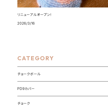
リニューアルオープン！
2026/3/16
CATEGORY
チョークボール
綿なし
PD9カバー
アルパカ
綿詰め（チョークアップパペット）
くま
チョーク