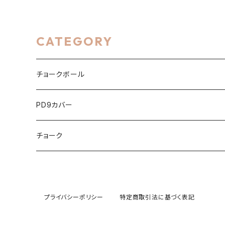
CATEGORY
チョークボール
綿なし
PD9カバー
アルパカ
綿詰め（チョークアップパペット）
くま
チョーク
いぬ
アルパカ
ねこ
ウーパールーパー
いぬ
かえる
プライバシーポリシー
特定商取引法に基づく表記
うさぎ
ウーパールーパー