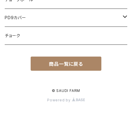
綿なし
PD9カバー
アルパカ
綿詰め（チョークアップパペット）
くま
チョーク
いぬ
アルパカ
ねこ
商品一覧に戻る
ウーパールーパー
いぬ
かえる
うさぎ
ウーパールーパー
© SAUDI FARM
Powered by
かえる
うさぎ
カピバラ
カピバラ