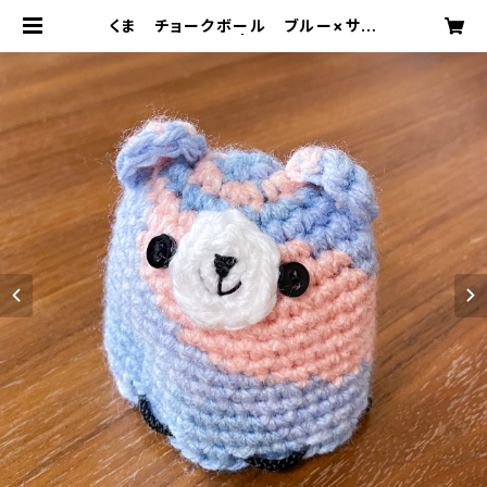
くま チョークボール ブルー×サー
モン cb-001 | SAUDI FARM