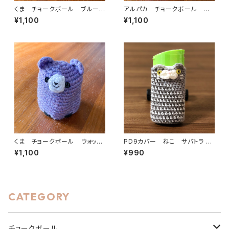
くま チョークボール ブルー×
アルパカ チョークボール ウォ
サーモン cb-001
ッシュパープル cb-007
¥1,100
¥1,100
くま チョークボール ウォッシ
PD9カバー ねこ サバトラ P
ュパープル cb-008
C-013
¥1,100
¥990
CATEGORY
チョークボール